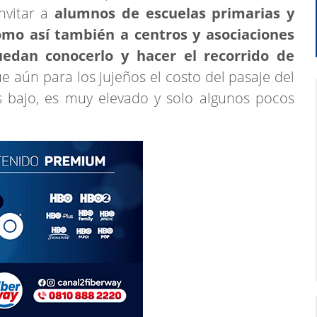
invitar a
alumnos de escuelas primarias y
omo así también a centros y asociaciones
edan conocerlo y hacer el recorrido de
 aún para los jujeños el costo del pasaje del
s bajo, es muy elevado y solo algunos pocos