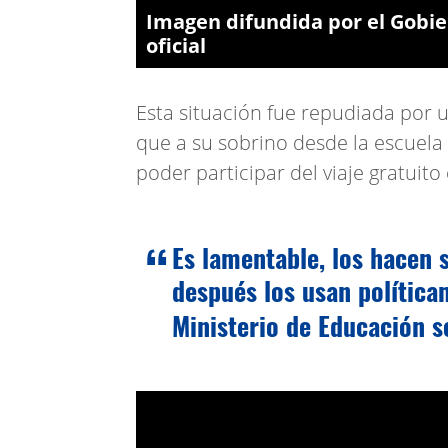
Imagen difundida por el Gobie
oficial
Esta situación fue repudiada por u
que a su sobrino desde la escuela 
poder participar del viaje gratuito 
Es lamentable, los hacen s
después los usan política
Ministerio de Educación s