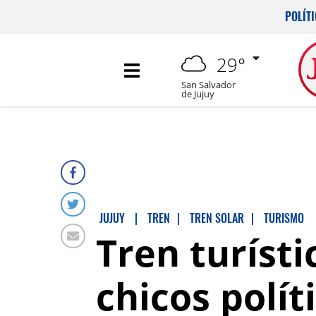
POLÍT
29°
San Salvador
de Jujuy
JUJUY
|
TREN
|
TREN SOLAR
|
TURISMO
Tren turísti
chicos polí