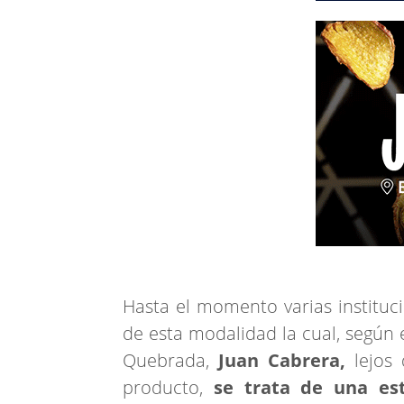
Hasta el momento varias instituci
de esta modalidad la cual, según e
Quebrada,
Juan Cabrera,
lejos 
producto,
se trata de una es