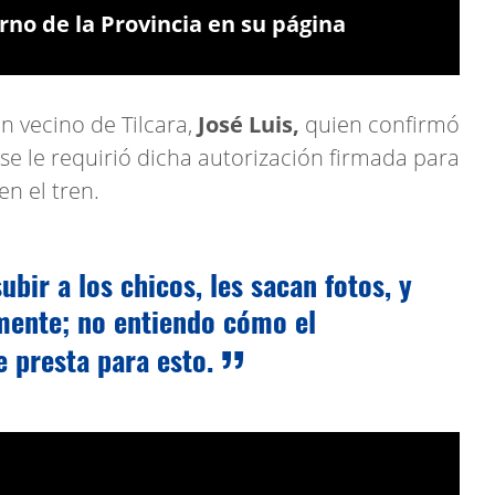
rno de la Provincia en su página
n vecino de Tilcara,
José Luis,
quien confirmó
se le requirió dicha autorización firmada para
en el tren.
ubir a los chicos, les sacan fotos, y
mente; no entiendo cómo el
e presta para esto.