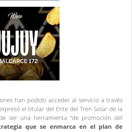
ones han podido acceder al servicio a través
xpresó el titular del Ente del Tren Solar de la
de ser una herramienta “de promoción del
trategia que se enmarca en el plan de