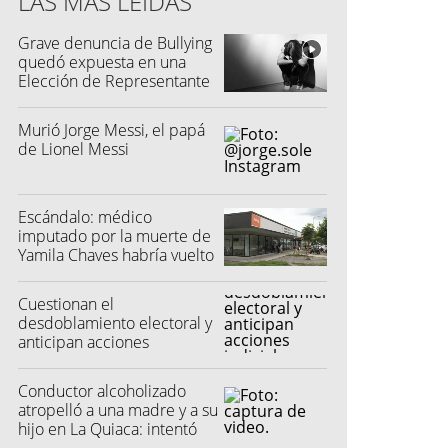
LAS MÁS LEÍDAS
Grave denuncia de Bullying
quedó expuesta en una
Elección de Representante
Murió Jorge Messi, el papá
de Lionel Messi
Escándalo: médico
imputado por la muerte de
Yamila Chaves habría vuelto
a atender
Cuestionan el
desdoblamiento electoral y
anticipan acciones
judiciales contra las
"colectoras"
Conductor alcoholizado
atropelló a una madre y a su
hijo en La Quiaca: intentó
fugarse