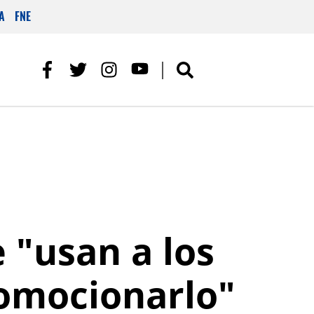
A
FNE
 "usan a los
romocionarlo"