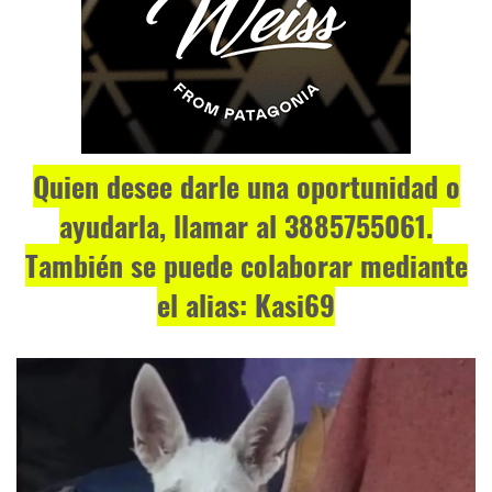
Quien desee darle una oportunidad o
ayudarla, llamar al 3885755061.
También se puede colaborar mediante
el alias: Kasi69