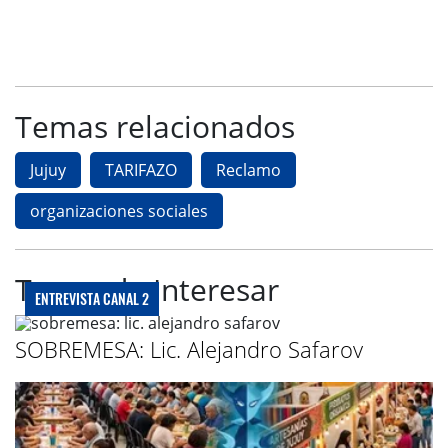
Temas relacionados
Jujuy
TARIFAZO
Reclamo
organizaciones sociales
Te puede Interesar
ENTREVISTA CANAL 2
SOBREMESA: Lic. Alejandro Safarov