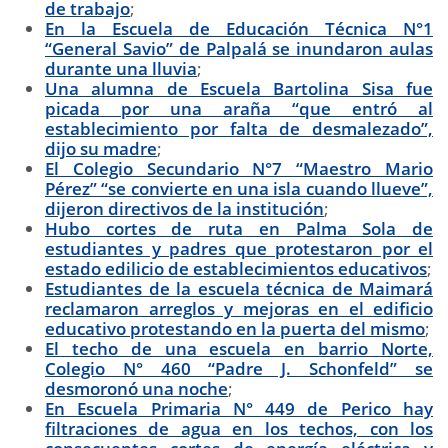
de trabajo
;
En la Escuela de Educación Técnica N°1
“General Savio” de Palpalá se inundaron aulas
durante una lluvia
;
Una alumna de Escuela Bartolina Sisa fue
picada por una araña “que entró al
establecimiento por falta de desmalezado”,
dijo su madre
;
El Colegio Secundario N°7 “Maestro Mario
Pérez” “se convierte en una isla cuando llueve”,
dijeron directivos de la institución
;
Hubo cortes de ruta en Palma Sola de
estudiantes y padres que protestaron por el
estado edilicio de establecimientos educativos
;
Estudiantes de la escuela técnica de Maimará
reclamaron arreglos y mejoras en el edificio
educativo protestando en la puerta del mismo
;
El techo de una escuela en barrio Norte,
Colegio N° 460 “Padre J. Schonfeld” se
desmoronó una noche
;
En Escuela Primaria N° 449 de Perico hay
filtraciones de agua en los techos, con los