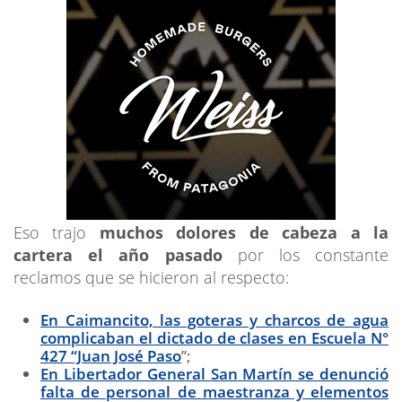
Eso trajo
muchos dolores de cabeza a la
cartera el año pasado
por los constante
reclamos que se hicieron al respecto:
En Caimancito, las goteras y charcos de agua
complicaban el dictado de clases en Escuela N°
427 “Juan José Paso
”;
En Libertador General San Martín se denunció
falta de personal de maestranza y elementos