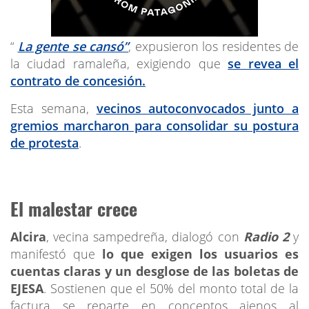
“
La gente se cansó”
, expusieron los residentes de
la ciudad ramaleña, exigiendo que
se revea el
contrato de concesión.
Esta semana,
vecinos autoconvocados junto a
gremios marcharon para consolidar su postura
de protesta
.
El malestar crece
Alcira
, vecina sampedreña, dialogó con
Radio 2
y
manifestó que
lo que exigen los usuarios es
cuentas claras y un desglose de las boletas de
EJESA
. Sostienen que el 50% del monto total de la
factura se reparte en conceptos ajenos al