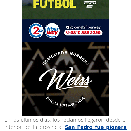
En los últimos días, los reclamos llegaron desde el
interior de la provincia.
San Pedro fue pionera