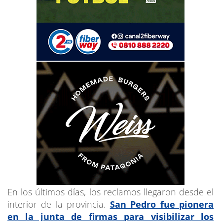
En los últimos días, los reclamos llegaron desde el
interior de la provincia.
San Pedro fue pionera
en la junta de firmas para visibilizar los