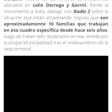
ubicados en
calle Dorrego y Gorriti
, frente al
monumento a Evita, dialogó con
Radio 2
sobre la
situación que están atravesando. Expuso que
son
aproximadamente 10 familias que trabajan
en esa cuadra específica desde hace seis años
,
luego de haber sido reubicados en esa vereda por
la propia Municipalidad tras el ordenamiento de la
vieja terminal.