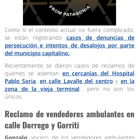
Como si el contexto actual no fuera complicado,
se están registrando
casos de denuncias de
persecución e intentos de desalojos por parte
del municipio capitalino.
Recientemente se dieron casos de reclamos de
quienes se asientan
en cercanías del Hospital
Pablo Soria
,
en calle Lavalle del centro
y
en la
zona de la vieja terminal
… pero no son los
únicos.
Reclamo de vendedores ambulantes en
calle Dorrego y Gorriti
Gonzalo
, vocero de los vendedores ambulantes