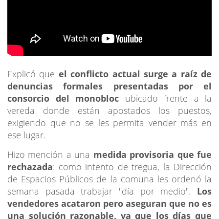
Explicó que
el conflicto actual surge a raíz de
denuncias formales presentadas por el
consorcio del monobloc
ubicado frente a la
vereda donde están apostados los puestos,
exigiendo que no se les permita vender más en
ese lugar.
Hizo mención a una
medida provisoria que fue
rechazada
: como intento de tregua, la Dirección
de Espacios Públicos de la comuna les ordenó la
semana pasada trabajar "día por medio".
Los
vendedores acataron pero aseguran que no es
una solución razonable, ya que los días que