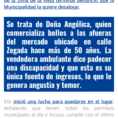
de la zona de la vieja terminal denunció que la
Municipalidad la quiere desalojar
.
Se trata de Doña Angélica, quien
comercializa bollos a las afueras
del mercado ubicado en calle
Zegada hace más de 50 años. La
vendedora ambulante dice padecer
una discapacidad y que esta es su
única fuente de ingresos, lo que le
genera angustia y temor.
Ella
inició una lucha para quedarse en el lugar
,
señalando que tienen todos los permisos
municipales al día e incluso cumplió con el último