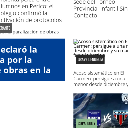
sede del Torneo
alumnos en Perico: el
Provincial Infantil Sin
colegio confirmó la
Contacto
activación de protocolos
ERANTE
eclaró la
a por la
GRAVE DENUNCIA
 obras en la
Acoso sistemático en El
 34
Carmen: persigue a una
menor desde diciembre y
madre fue a la Justicia
COPA JUJUY