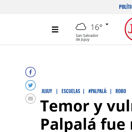
POLÍT
16°
San Salvador
de Jujuy
JUJUY
|
ESCUELAS
|
#PALPALÁ:
|
ROBO
Temor y vul
Palpalá fue