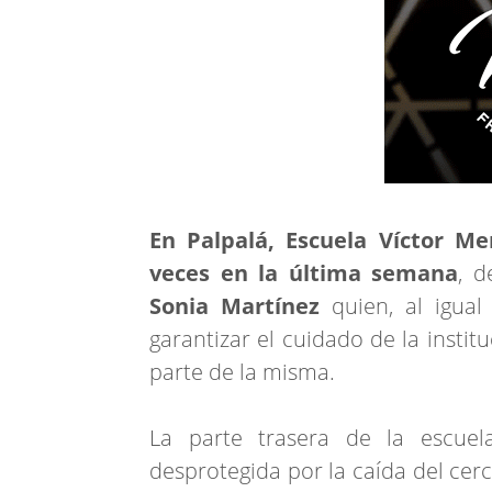
En Palpalá, Escuela Víctor M
veces en la última semana
, d
Sonia Martínez
quien, al igua
garantizar el cuidado de la insti
parte de la misma.
La parte trasera de la escuela
desprotegida por la caída del cer