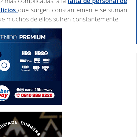
ez más complicadas: a la
falta de personal de
licios
que surgen constantemente se suman
ue muchos de ellos sufren constantemente.