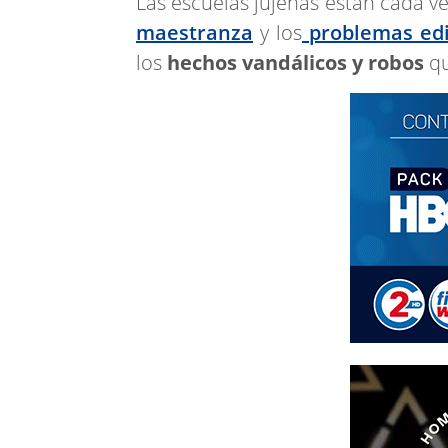
Las escuelas jujeñas están cada v
maestranza
y los
problemas edi
los
hechos vandálicos y robos
q