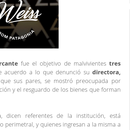
ercante
fue el objetivo de malvivientes
tres
e acuerdo a lo que denunció su
directora,
l que sus pares, se mostró preocupada por
tución y el resguardo de los bienes que forman
, dicen referentes de la institución, está
co perimetral, y quienes ingresan a la misma a