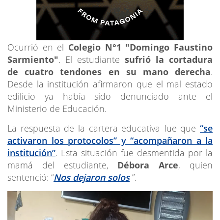
Ocurrió en el
Colegio N°1 "Domingo Faustino
Sarmiento"
. El estudiante
sufrió la cortadura
de cuatro tendones en su mano derecha
.
Desde la institución afirmaron que el mal estado
edilicio ya había sido denunciado ante el
Ministerio de Educación.
La respuesta de la cartera educativa fue que
“se
activaron los protocolos” y “acompañaron a la
institución”
. Esta situación fue desmentida por la
mamá del estudiante,
Débora Arce
, quien
sentenció: “
Nos dejaron solos
”.