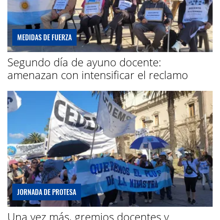
MEDIDAS DE FUERZA
Segundo día de ayuno docente:
amenazan con intensificar el reclamo
JORNADA DE PROTESA
Una vez más, gremios docentes y