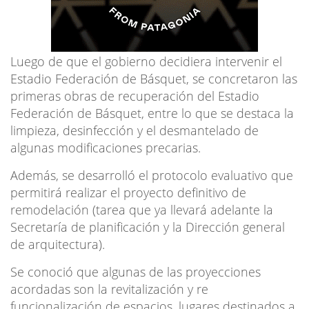
Luego de que el gobierno decidiera intervenir el
Estadio Federación de Básquet, se concretaron las
primeras obras de recuperación del Estadio
Federación de Básquet, entre lo que se destaca la
limpieza, desinfección y el desmantelado de
algunas modificaciones precarias.
Además, se desarrolló el protocolo evaluativo que
permitirá realizar el proyecto definitivo de
remodelación (tarea que ya llevará adelante la
Secretaría de planificación y la Dirección general
de arquitectura).
Se conoció que algunas de las proyecciones
acordadas son la revitalización y re
funcionalización de espacios, lugares destinados a