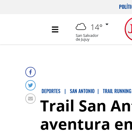
POLÍT
14°
San Salvador
de Jujuy
DEPORTES
|
SAN ANTONIO
|
TRAIL RUNNING
Trail San A
aventura en