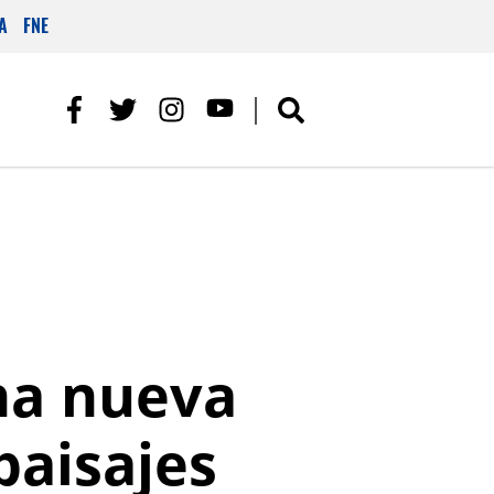
A
FNE
una nueva
paisajes