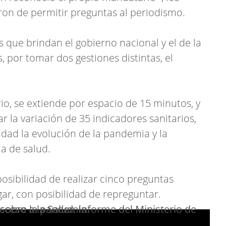
ron de permitir preguntas al periodismo.
os que brindan el gobierno nacional y el de la
por tomar dos gestiones distintas, el
io, se extiende por espacio de 15 minutos, y
ar la variación de 35 indicadores sanitarios,
idad la evolución de la pandemia y la
a de salud.
osibilidad de realizar cinco preguntas
gar, con posibilidad de repreguntar.