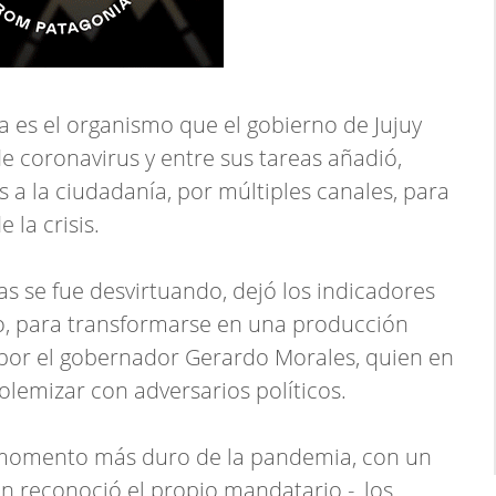
 es el organismo que el gobierno de Jujuy
e coronavirus y entre sus tareas añadió,
 a la ciudadanía, por múltiples canales, para
la crisis.
as se fue desvirtuando, dejó los indicadores
, para transformarse en una producción
 por el gobernador Gerardo Morales, quien en
polemizar con adversarios políticos.
 momento más duro de la pandemia, con un
n reconoció el propio mandatario -, los