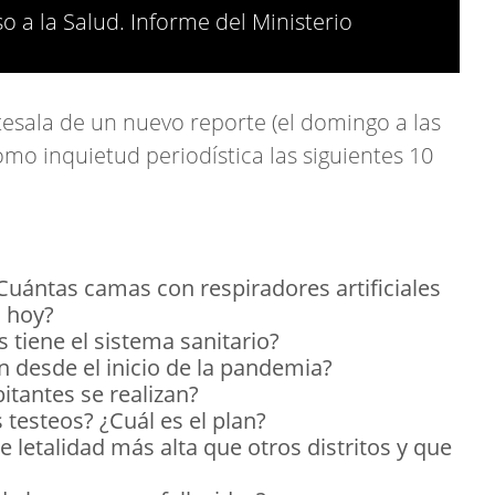
so a la Salud. Informe del Ministerio
ntesala de un nuevo reporte (el domingo a las
mo inquietud periodística las siguientes 10
Cuántas camas con respiradores artificiales
a hoy?
 tiene el sistema sanitario?
n desde el inicio de la pandemia?
itantes se realizan?
 testeos? ¿Cuál es el plan?
e letalidad más alta que otros distritos y que