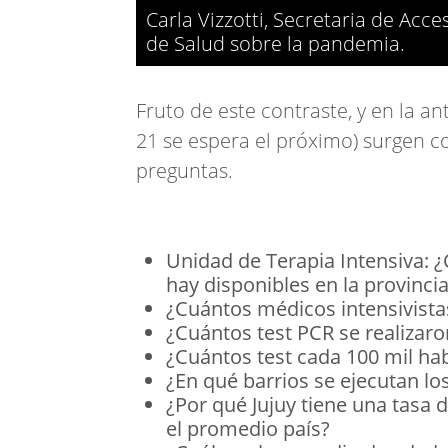
Carla Vizzotti, Secretaria de Acce
de Salud sobre la pandemia.
Fruto de este contraste, y en la a
21 se espera el próximo) surgen co
preguntas.
Unidad de Terapia Intensiva: ¿
hay disponibles en la provinci
¿Cuántos médicos intensivistas
¿Cuántos test PCR se realizaro
¿Cuántos test cada 100 mil hab
¿En qué barrios se ejecutan los
¿Por qué Jujuy tiene una tasa d
el promedio país?