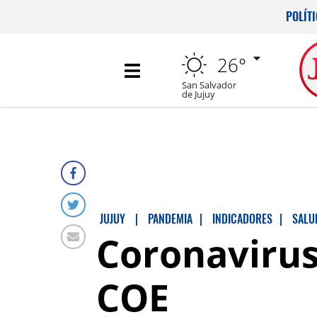
POLÍT
26°
San Salvador
de Jujuy
JUJUY
|
PANDEMIA
|
INDICADORES
|
SALU
Coronavirus
COE