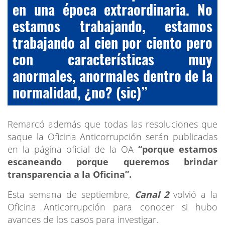
en una época extraordinaria. No
estamos trabajando, estamos
trabajando al cien por ciento pero
con características muy
anormales, anormales dentro de la
normalidad, ¿no? (sic)”
Remarcó además que todas las resoluciones que
saque la Oficina Anticorrupción serán publicadas
en la página oficial de la OA
“porque estamos
escaneando porque queremos brindar
transparencia a la Oficina”.
Esta semana de septiembre,
Canal 2
volvió a la
Oficina Anticorrupción para conocer si hubo
avances de los casos para investigar.