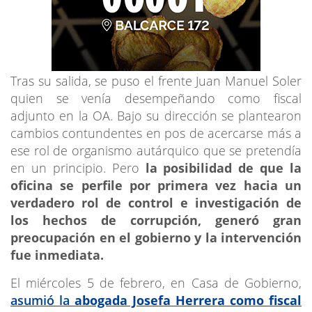
Tras su salida, se puso el frente Juan Manuel Soler
quien se venía desempeñando como fiscal
adjunto en la OA. Bajo su dirección se plantearon
cambios contundentes en pos de acercarse más a
ese rol de organismo autárquico que se pretendía
en un principio. Pero
la posibilidad de que la
oficina se perfile por primera vez hacia un
verdadero rol de control e investigación de
los hechos de corrupción, generó gran
preocupación en el gobierno y la intervención
fue inmediata.
El miércoles 5 de febrero, en Casa de Gobierno,
asumió la
abogada Josefa Herrera como fiscal