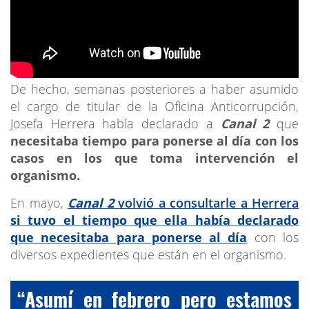
De hecho, semanas posteriores a haber asumido
el cargo de titular de la Oficina Anticorrupción,
Josefa Herrera había declarado a
Canal 2
que
necesitaba tiempo para ponerse al día con los
casos en los que toma intervención el
organismo.
En mayo,
Canal 2
volvió a consultarle a Herrera
si tuvo el tiempo que ella había declarado
que necesitaba para ponerse al día
con los
diversos expedientes que están en el organismo.
“Asumí en febrero pero estamos