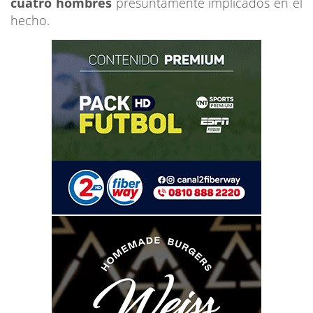
cuatro hombres
presuntamente implicados en el
hecho.