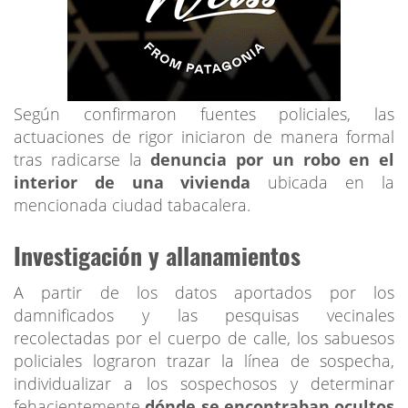
Según confirmaron fuentes policiales, las
actuaciones de rigor iniciaron de manera formal
tras radicarse la
denuncia por un robo en el
interior de una vivienda
ubicada en la
mencionada ciudad tabacalera.
Investigación y allanamientos
A partir de los datos aportados por los
damnificados y las pesquisas vecinales
recolectadas por el cuerpo de calle, los sabuesos
policiales lograron trazar la línea de sospecha,
individualizar a los sospechosos y determinar
fehacientemente
dónde se encontraban ocultos