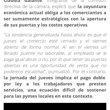
Claudia Galante
, integrante de la comisión
directiva de la cámara, explicó que
la coyuntura
económica actual obliga a los comerciantes a
ser sumamente estratégicos con la apertura
de sus puertas y los costos operativos
.
"
La tendencia generalizada hasta ahora es que el
jueves el comercio esté cerrado y el viernes
abierto de forma normal. Al ser el viernes un
feriado puente no laborable, al empleado se le
paga igual abras o no, por lo que tener las puertas
abiertas es una oportunidad de venta que no
podemos escatimar
", puntualizó. Por el contrario,
la
jornada del jueves implica el pago doble
por ley a los trabajadores que presten
servicios, una ecuación difícil de sostener
para las pymes locales en este contexto
.