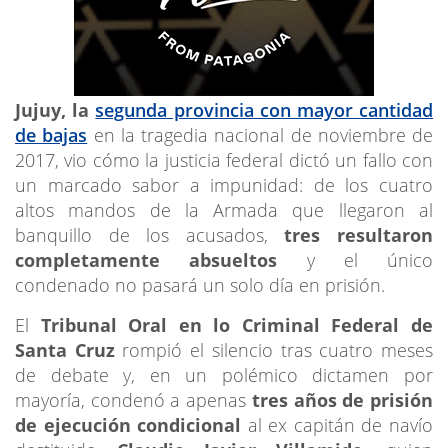
Jujuy, la
segunda provincia con mayor cantidad
de bajas
en la tragedia nacional de noviembre de
2017, vio cómo la justicia federal dictó un fallo con
un marcado sabor a impunidad: de los cuatro
altos mandos de la Armada que llegaron al
banquillo de los acusados,
tres resultaron
completamente absueltos
y el único
condenado no pasará un solo día en prisión.
El
Tribunal Oral en lo Criminal Federal de
Santa Cruz
rompió el silencio tras cuatro meses
de debate y, en un polémico dictamen por
mayoría, condenó a apenas
tres años de prisión
de ejecución condicional
al ex capitán de navío