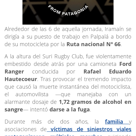
Alrededor de las 6 de aquella jornada, Iramaín se
dirigía a su puesto de trabajo en Palpalá a bordo
de su motocicleta por la
Ruta nacional Nº 66
.
A la altura del Suri Rugby Club, fue violentamente
embestido desde atrás por una camioneta
Ford
Ranger
conducida por
Rafael Eduardo
Hautecoeur
. Tras provocar el tremendo impacto
que causó la muerte instantánea del motociclista,
el automovilista —que manejaba con un
alarmante dosaje de
1,72 gramos de alcohol en
sangre
— intentó
darse a la fuga
.
Durante más de dos años, la
familia
y
asociaciones de
víctimas de siniestros viales