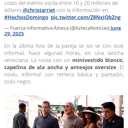
costo del evento oscila entre 10 y 20 millones de
dólares.
@christarriet
con la información en
#HechosDomingo
.
pic.twitter.com/Z8NxIQbZng
— Fuerza Informativa Azteca (@AztecaNoticias)
June
29, 2025
En la última foto de la pareja se los ve con look
informal, hace algunas horas, en una lancha
veneciana. La novia con un
minivestido blanco,
capelina de ala ancha y anteojos oversize
. El
novio, informal con remera básica y pantalón,
todo negro.