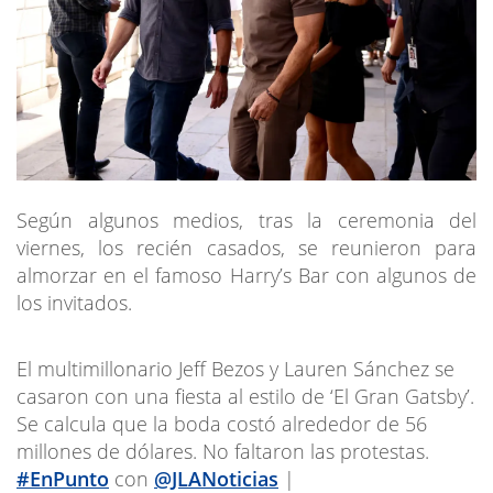
Según algunos medios, tras la ceremonia del
viernes, los recién casados, se reunieron para
almorzar en el famoso Harry’s Bar con algunos de
los invitados.
El multimillonario Jeff Bezos y Lauren Sánchez se
casaron con una fiesta al estilo de ‘El Gran Gatsby’.
Se calcula que la boda costó alrededor de 56
millones de dólares. No faltaron las protestas.
#EnPunto
con
@JLANoticias
|