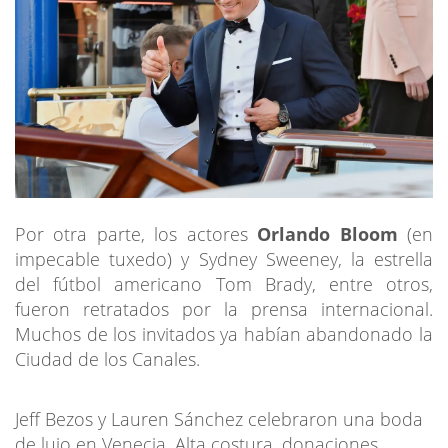
Por otra parte, los actores
Orlando Bloom
(en
impecable tuxedo) y Sydney Sweeney, la estrella
del fútbol americano Tom Brady, entre otros,
fueron retratados por la prensa internacional.
Muchos de los invitados ya habían abandonado la
Ciudad de los Canales.
Jeff Bezos y Lauren Sánchez celebraron una boda
de lujo en Venecia. Alta costura, donaciones