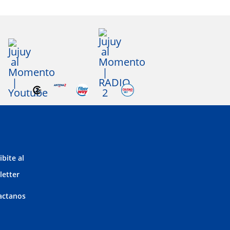
ibite al
letter
actanos