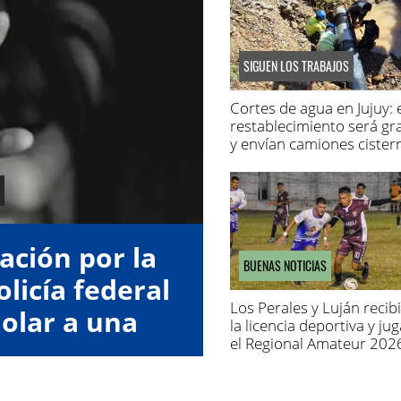
SIGUEN LOS TRABAJOS
Cortes de agua en Jujuy: 
restablecimiento será gr
y envían camiones cister
ación por la
BUENAS NOTICIAS
olicía federal
Los Perales y Luján recib
olar a una
la licencia deportiva y ju
el Regional Amateur 202
or