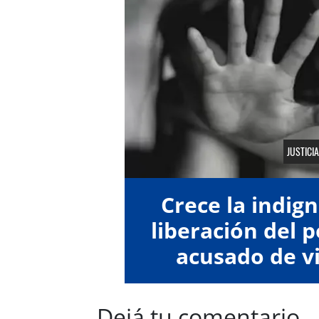
JUSTICIA
Crece la indign
liberación del p
acusado de vi
men
Dejá tu comentario