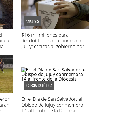
ANÁLISIS
el
$16 mil millones para
adual
desdoblar las elecciones en
na
Jujuy: críticas al gobierno por
el costo
IGLESIA CATÓLICA
ieron
En el Día de San Salvador, el
garán
Obispo de Jujuy conmemora
6
14 al frente de la Diócesis