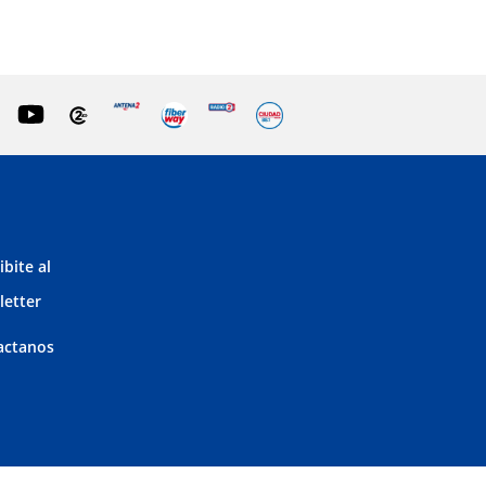
ibite al
letter
actanos