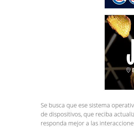
Se busca que ese sistema operati
de dispositivos, que reciba actual
responda mejor a las interaccione