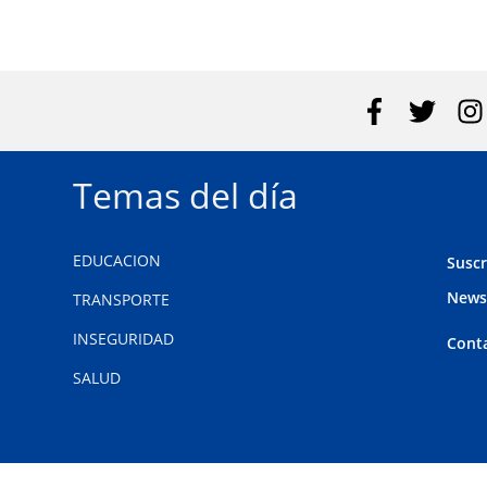
vengo pensando hace un año y medio", aseguró.
Temas del día
EDUCACION
Suscr
News
TRANSPORTE
INSEGURIDAD
Cont
SALUD