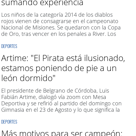
sumando experiencia
Los niños de la categoría 2014 de los diablos
rojos vienen de consagrarse en el campeonato
Nacional de Misiones. Se quedaron con la Copa
de Oro, tras vencer en los penales a River. Los
entrenadores Marcelo Ríos y Pablo Tastaca
DEPORTES
pasaron por Mesa Deportiva y hablaron de esta
linda experiencia y cuáles son los próximos
Artime: "El Pirata está ilusionado,
objetivos. Camilo y Benja lucieron con emoción el
estamos poniendo de pie a un
trofeo y el premio individual por la valla menos
vencida.
león dormido"
El presidente de Belgrano de Córdoba, Luis
Fabián Artime, dialogó vía zoom con Mesa
Deportiva y se refirió al partido del domingo con
Gimnasia en el 23 de Agosto y lo que significa la
vuelta del público visitante, después de dos años
DEPORTES
de pandemia. También opinó de su gestión y de
los proyectos encaminados para que el Pirata
Más motivos para ser campeón:
vuelva a Primera División. "Hoy el público está