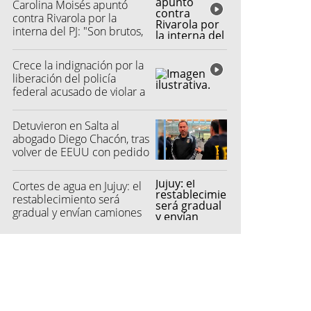
Carolina Moisés apuntó
contra Rivarola por la
interna del PJ: "Son brutos,
quisieron hacer fraude"
Crece la indignación por la
liberación del policía
federal acusado de violar a
una menor
Detuvieron en Salta al
abogado Diego Chacón, tras
volver de EEUU con pedido
de captura
Cortes de agua en Jujuy: el
restablecimiento será
gradual y envían camiones
cisterna