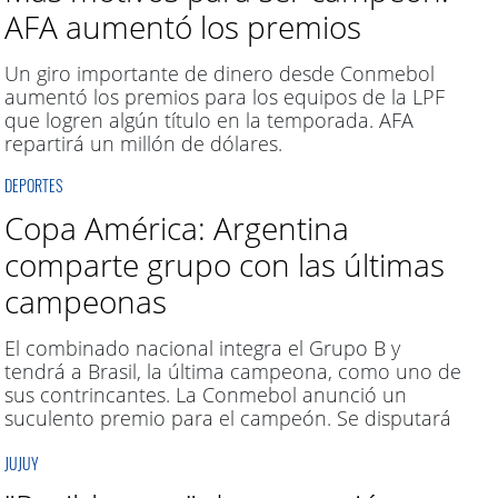
AFA aumentó los premios
ilusionado, le devolvimos la mística y la identidad",
sostuvo el exjugador.
Un giro importante de dinero desde Conmebol
aumentó los premios para los equipos de la LPF
que logren algún título en la temporada. AFA
repartirá un millón de dólares.
DEPORTES
Copa América: Argentina
comparte grupo con las últimas
campeonas
El combinado nacional integra el Grupo B y
tendrá a Brasil, la última campeona, como uno de
sus contrincantes. La Conmebol anunció un
suculento premio para el campeón. Se disputará
del 8 al 30 de julio en Colombia por primera vez
JUJUY
en la historia y es clasificatorio para el Mundial.