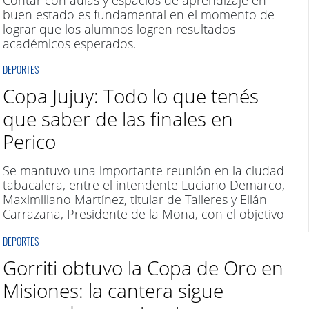
Contar con aulas y espacios de aprendizaje en
buen estado es fundamental en el momento de
lograr que los alumnos logren resultados
académicos esperados.
DEPORTES
Copa Jujuy: Todo lo que tenés
que saber de las finales en
Perico
Se mantuvo una importante reunión en la ciudad
tabacalera, entre el intendente Luciano Demarco,
Maximiliano Martínez, titular de Talleres y Elián
Carrazana, Presidente de la Mona, con el objetivo
de diagramar el partido decisivo del certamen
DEPORTES
provincial, a jugarse el domingo 14 de agosto en
el estadio Dr. Plinio Zabala. Ante jugará la rama
Gorriti obtuvo la Copa de Oro en
femenina.
Misiones: la cantera sigue