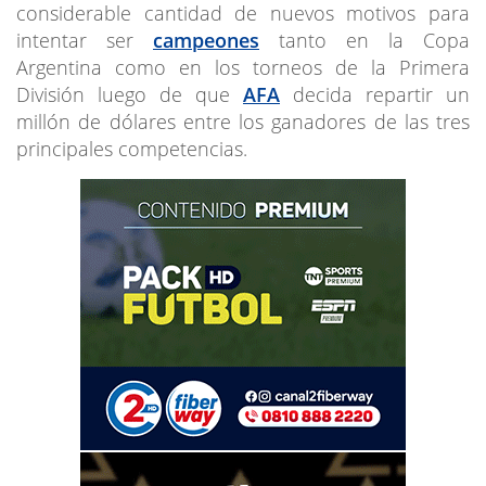
considerable cantidad de nuevos motivos para
intentar ser
campeones
tanto en la Copa
Argentina como en los torneos de la Primera
División luego de que
AFA
decida repartir un
millón de dólares entre los ganadores de las tres
principales competencias.