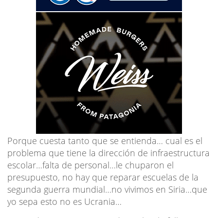
Porque cuesta tanto que se entienda… cual es el
problema que tiene la dirección de infraestructura
escolar…falta de personal…le chuparon el
presupuesto, no hay que reparar escuelas de la
segunda guerra mundial…no vivimos en Siria…que
yo sepa esto no es Ucrania…