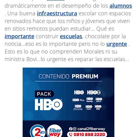
dramáticamente en el desempeño de los
alumnos
. Una buena
infraestructura
escolar con espacios
renovados hace que los niños y jóvenes que viven
en sitios remotos puedan estudiar… Qué es
importante
construir
escuelas
, chocolate por la
noticia…eso es lo importante pero no lo
urgente
.
Esto es lo que no comprenden Morales ni su
ministra Bovi…lo urgente es reparar las escuelas…