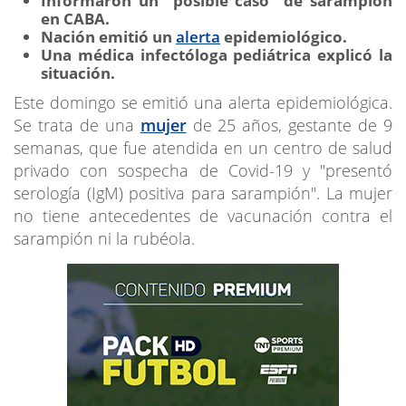
Informaron un "posible caso" de sarampión
en CABA.
Nación emitió un
alerta
epidemiológico.
Una médica infectóloga pediátrica explicó la
situación.
Este domingo se emitió una alerta epidemiológica.
Se trata de una
mujer
de 25 años, gestante de 9
semanas, que fue atendida en un centro de salud
privado con sospecha de Covid-19 y "presentó
serología (IgM) positiva para sarampión". La mujer
no tiene antecedentes de vacunación contra el
sarampión ni la rubéola.