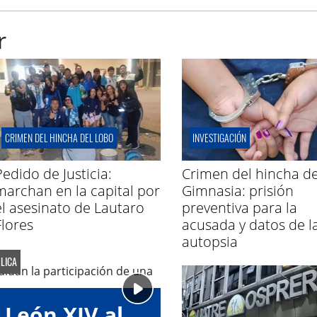
r
CRIMEN DEL HINCHA DEL LOBO
INVESTIGACIÓN
Pedido de Justicia:
Crimen del hincha d
marchan en la capital por
Gimnasia: prisión
el asesinato de Lautaro
preventiva para la
Flores
acusada y datos de l
autopsia
LICA
 León XIV al