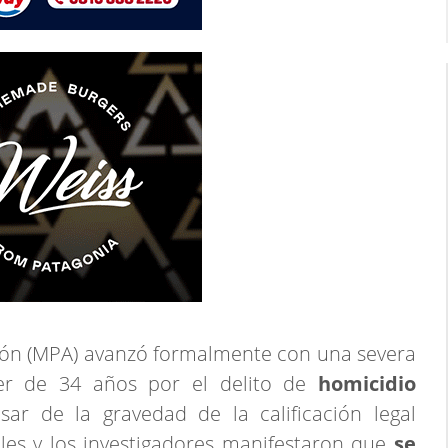
ción (MPA) avanzó formalmente con una severa
er de 34 años por el delito de
homicidio
sar de la gravedad de la calificación legal
iales y los investigadores manifestaron que
se