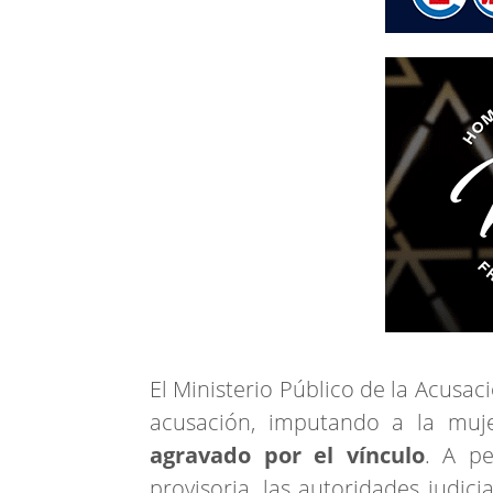
El Ministerio Público de la Acusa
acusación, imputando a la muj
agravado por el vínculo
. A pe
provisoria, las autoridades judic