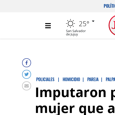
POLÍT
25°
San Salvador
de Jujuy
POLICIALES
|
HOMICIDIO
|
PAREJA
|
PALP
Imputaron p
mujer que as