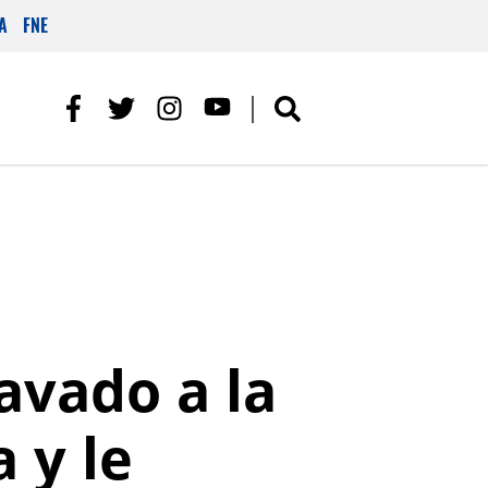
A
FNE
avado a la
 y le