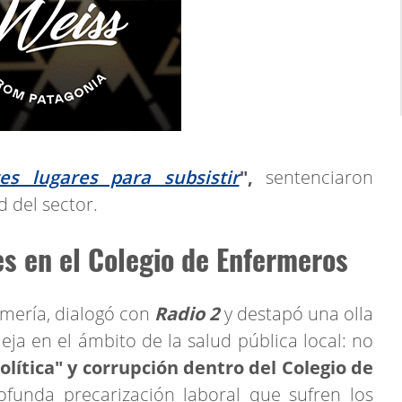
s lugares para subsistir
",
sentenciaron
 del sector.
s en el Colegio de Enfermeros
rmería, dialogó con
Radio 2
y destapó una olla
a en el ámbito de la salud pública local: no
política" y corrupción dentro del Colegio de
ofunda precarización laboral que sufren los