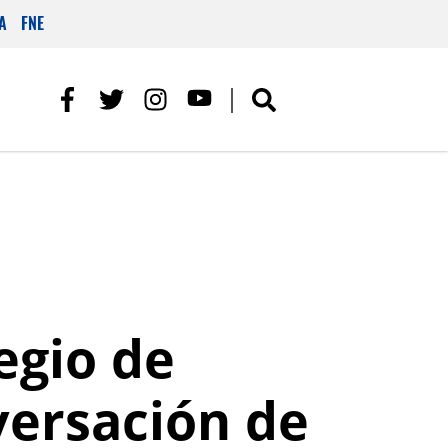
A
FNE
egio de
versación de