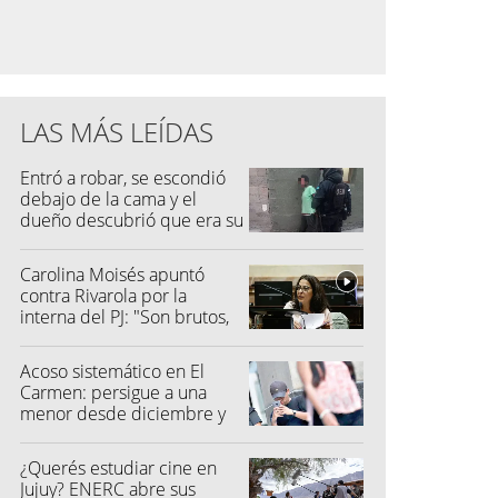
LAS MÁS LEÍDAS
Entró a robar, se escondió
debajo de la cama y el
dueño descubrió que era su
vecino
Carolina Moisés apuntó
contra Rivarola por la
interna del PJ: "Son brutos,
quisieron hacer fraude"
Acoso sistemático en El
Carmen: persigue a una
menor desde diciembre y
su madre fue a la Justicia
¿Querés estudiar cine en
Jujuy? ENERC abre sus