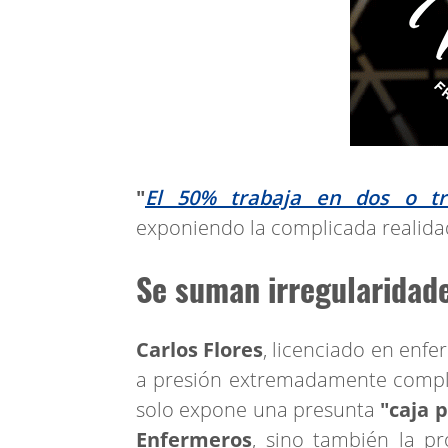
"
El 50% trabaja en dos o tre
exponiendo la complicada realidad
Se suman irregularidade
Carlos Flores
, licenciado en enfe
a presión extremadamente complej
solo expone una presunta
"caja 
Enfermeros
, sino también la pr