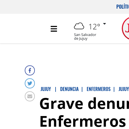
POLÍT
12°
San Salvador
de Jujuy
JUJUY
|
DENUNCIA
|
ENFERMEROS
|
JUJUY
Grave denun
Enfermeros 