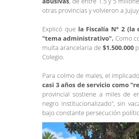
abusivas
, de entre 1.5 y 5 millo
otras provincias y volvieron a Juju
Explicó que
la Fiscalía N° 2 (
"tema administrativo".
Como con
multa arancelaria de
$1.500.000
p
Colegio.
Para colmo de males, el implicad
casi 3 años de servicio como "
provincial sostiene a miles de 
negro institucionalizado", sin va
bajo constante persecución polític