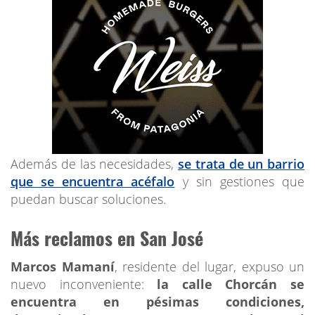
Además de las necesidades,
se trata de un barrio
que se encuentra acéfalo
y sin gestiones que
puedan buscar soluciones.
Más reclamos en San José
Marcos Mamaní
, residente del lugar, expuso un
nuevo inconveniente:
la calle Chorcán se
encuentra en pésimas condiciones,