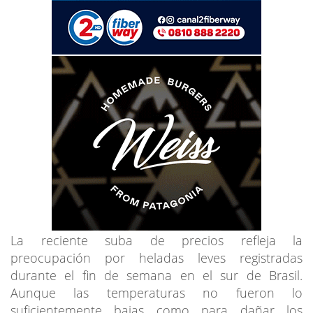
La reciente suba de precios refleja la
preocupación por heladas leves registradas
durante el fin de semana en el sur de Brasil.
Aunque las temperaturas no fueron lo
suficientemente bajas como para dañar los