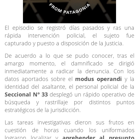
El episodio se registró días pasados y ras una
rápida intervención policial, el sujeto fue
capturado y puesto a disposición de la Justicia.
De acuerdo a lo que se pudo conocer, tras el
amargo momento, el damnificado se dirigió
inmediatamente a radicar la denuncia. Con los
datos aportados sobre el
modus operandi
y la
identidad del asaltante, el personal policial de la
Seccional Nº 33
desplegó un rápido operativo de
búsqueda y rastrillaje por distintos puntos
estratégicos de la jurisdicción.
Las tareas investigativas dieron sus frutos en
cuestión de horas cuando los uniformados
lograron localizar y
aprehender al presunto