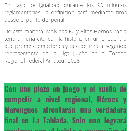
En caso de igualdad durante los 90 minutos
reglamentarios, la definición será mediante tiros
desde el punto del penal.
De esta manera, Malvinas FC y Altos Hornos Zapla
tendrán una cita con la historia en un encuentro
que promete emociones y que definirá al segundo
representante de la Liga Jujeña en el Torneo
Regional Federal Amateur 2026.
Con una plaza en juego y el sueño de
competir a nivel regional, Héroes y
Merengues afrontarán una verdadera
final en La Tablada. Solo uno logrará
quedarse con el boleto y acompañar al