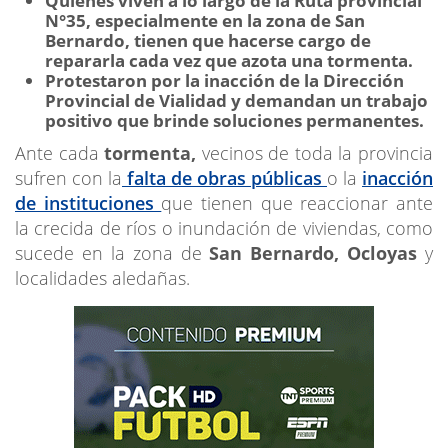
Quienes viven a lo largo de la Ruta provincial
N°35, especialmente en la zona de San
Bernardo, tienen que hacerse cargo de
repararla cada vez que azota una tormenta.
Protestaron por la inacción de la Dirección
Provincial de Vialidad y demandan un trabajo
positivo que brinde soluciones permanentes.
Ante cada
tormenta,
vecinos de toda la provincia
sufren con la
falta de obras públicas
o la
inacción
de instituciones
que tienen que reaccionar ante
la crecida de ríos o inundación de viviendas, como
sucede en la zona de
San Bernardo, Ocloyas
y
localidades aledañas.