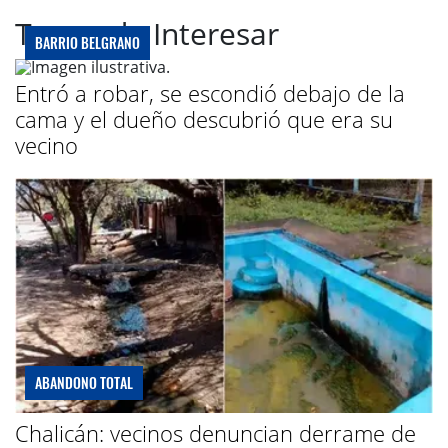
Te puede Interesar
BARRIO BELGRANO
Entró a robar, se escondió debajo de la
cama y el dueño descubrió que era su
vecino
ABANDONO TOTAL
Chalicán: vecinos denuncian derrame de