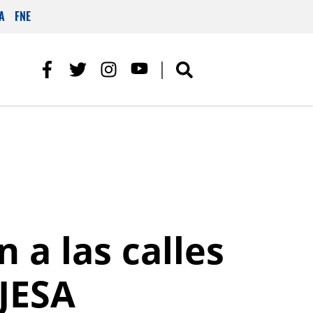
A
FNE
 a las calles
EJESA