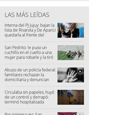
LAS MÁS LEÍDAS
Interna del PJ Jujuy: bajan la
lista de Rivarola y De Aparici
quedaría al frente del
partido
San Pedrito: le puso un
cuchillo en el cuello a una
mujer para robarle y la tiró
al suelo
Abuso de un policía federal:
familiares rechazan la
domiciliaria y denuncian
graves amenazas
Circulaba sin papeles, huyó
de un control y derrapó:
terminó hospitalizada
Por primera vez, San