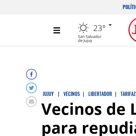
POLÍT
23°
San Salvador
de Jujuy
JUJUY
|
VECINOS
|
LIBERTADOR
|
TARIFA
Vecinos de L
para repudia