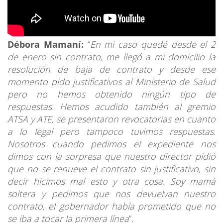
Débora Mamaní:
“
En mi caso quedé desde el 2
de enero sin contrato, me llegó a mi domicilio la
resolución de baja de contrato y desde ese
momento pido justificativos al Ministerio de Salud
pero no hemos obtenido ningún tipo de
respuestas. Hemos acudido también al gremio
ATSA y ATE, se presentaron revocatorias en cuanto
a lo legal pero tampoco tuvimos respuestas.
Nosotros cuando pedimos el expediente nos
dimos con la sorpresa que nuestro director pidió
que no se renueve el contrato sin justificativo, sin
decir hicimos mal esto y otra cosa. Soy mamá
soltera y pedimos que nos devuelvan nuestro
contrato, el gobernador había prometido que no
se iba a tocar la primera línea
”.