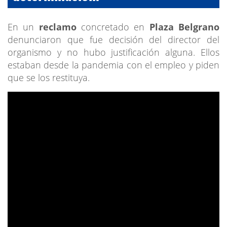
En un
reclamo
concretado en
Plaza Belgrano
denunciaron que fue decisión del director del
organismo y no hubo justificación alguna. Ellos
estaban desde la pandemia con el empleo y piden
que se los restituya.