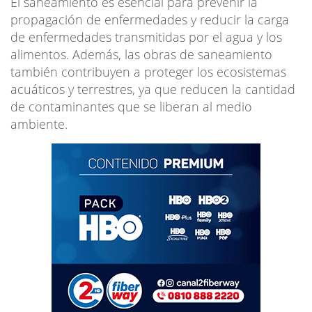
El saneamiento es esencial para prevenir la
propagación de enfermedades y reducir la carga
de enfermedades transmitidas por el agua y los
alimentos. Además, las obras de saneamiento
también contribuyen a proteger los ecosistemas
acuáticos y terrestres, ya que reducen la cantidad
de contaminantes que se liberan al medio
ambiente.