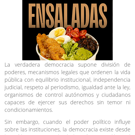
La verdadera democracia supone división de
poderes, mecanismos legales que ordenen la vida
pública con equilibrio institucional, independencia
judicial, respeto al periodismo, igualdad ante la ley,
organismos de control autónomos y ciudadanos
capaces de ejercer sus derechos sin temor ni
condicionamientos.
Sin embargo, cuando el poder político influye
sobre las instituciones, la democracia existe desde