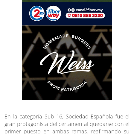
En la categoría Sub 16, Sociedad Española fue el
gran protagonista del certamen al quedarse con el
primer puesto en ambas ramas, reafirmando su