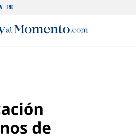
A
FNE
cación
anos de