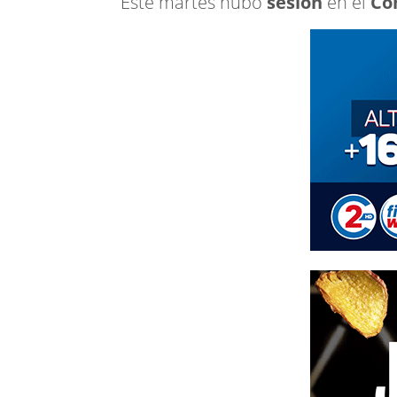
Este martes hubo
sesión
en el
Co