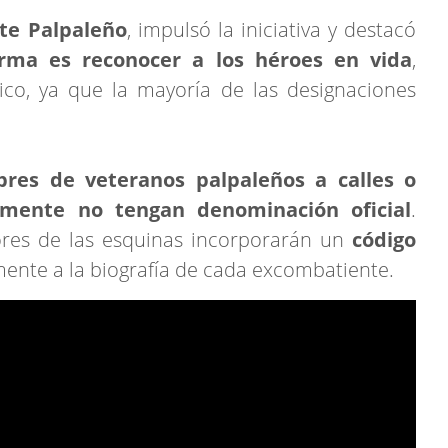
te Palpaleño
, impulsó la iniciativa y destacó
orma es
reconocer a los héroes en vida
,
co, ya que la mayoría de las designaciones
res de veteranos palpaleños a calles o
lmente no tengan denominación oficial
.
res de las esquinas incorporarán un
código
ente a la biografía de cada excombatiente.