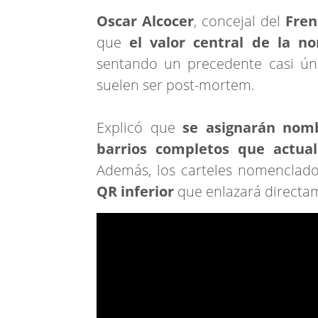
Oscar Alcocer
, concejal del
Fren
que
el
valor central de la n
sentando un precedente casi úni
suelen ser post-mortem.
Explicó que
se asignarán nomb
barrios completos que actua
Además, los carteles nomenclado
QR inferior
que enlazará directam