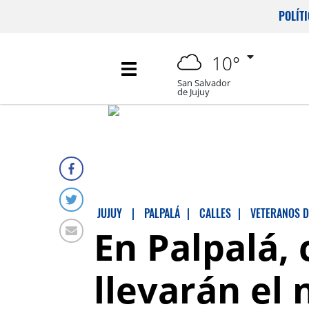
POLÍT
10°
San Salvador
de Jujuy
JUJUY
|
PALPALÁ
|
CALLES
|
VETERANOS D
En Palpalá, 
llevarán el