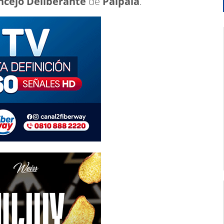
ncejo Deliberante
de
Palpalá
.