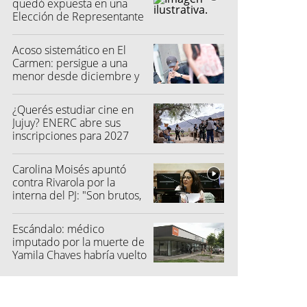
quedó expuesta en una
Elección de Representante
Acoso sistemático en El
Carmen: persigue a una
menor desde diciembre y
su madre fue a la Justicia
¿Querés estudiar cine en
Jujuy? ENERC abre sus
inscripciones para 2027
Carolina Moisés apuntó
contra Rivarola por la
interna del PJ: "Son brutos,
quisieron hacer fraude"
Escándalo: médico
imputado por la muerte de
Yamila Chaves habría vuelto
a atender