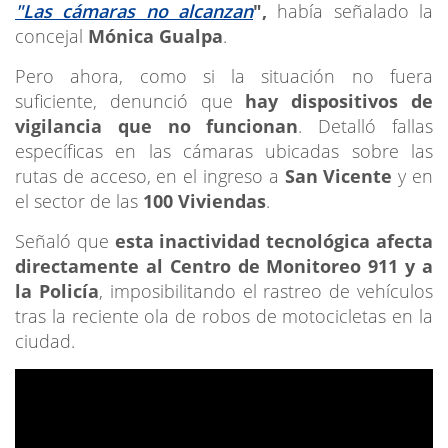
"Las cámaras no alcanzan
",
había señalado la
concejal
Mónica Gualpa
.
Pero ahora, como si la situación no fuera
suficiente, denunció que
hay dispositivos de
vigilancia que no funcionan
. Detalló fallas
específicas en las cámaras ubicadas sobre las
rutas de acceso, en el ingreso a
San Vicente
y en
el sector de las
100 Viviendas
.
Señaló que
esta inactividad tecnológica afecta
directamente al Centro de Monitoreo 911 y a
la Policía
, imposibilitando el rastreo de vehículos
tras la reciente ola de robos de motocicletas en la
ciudad.