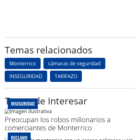
Temas relacionados
Monterrico
cámaras de seguridad
INSEGURIDAD
TARIFAZO
Te puede Interesar
INSEGURIDAD
Preocupan los robos millonarios a
comerciantes de Monterrico
RECLAMO