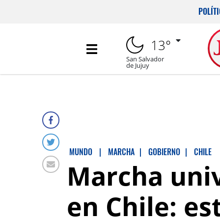
POLÍT
13°
San Salvador
de Jujuy
MUNDO
|
MARCHA
|
GOBIERNO
|
CHILE
Marcha univ
en Chile: e