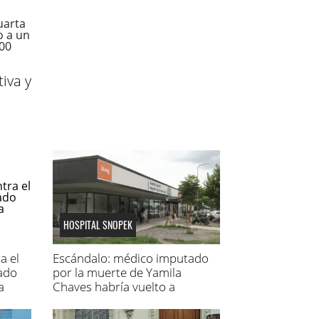
iva y
HOSPITAL SNOPEK
a el
Escándalo: médico imputado
tado
por la muerte de Yamila
a
Chaves habría vuelto a
atender