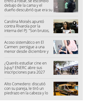
Entró a robar, se escondió
debajo de la cama y el
dueño descubrió que era su
vecino
Carolina Moisés apuntó
contra Rivarola por la
interna del PJ: "Son brutos,
quisieron hacer fraude"
Acoso sistemático en El
Carmen: persigue a una
menor desde diciembre y
su madre fue a la Justicia
¿Querés estudiar cine en
Jujuy? ENERC abre sus
inscripciones para 2027
Alto Comedero: discutió
con su pareja, le tiró un
piedrazo en la cabeza y lo
dejó inconsciente