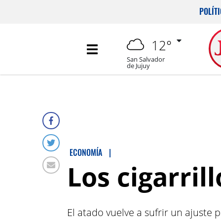
POLÍT
12°
San Salvador
de Jujuy
ECONOMÍA
|
Los cigarri
El atado vuelve a sufrir un ajuste 