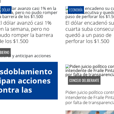
DÓLAR
ECONOMÍA
El dólar avanzó casi 1%
El dólar encadenó su
en la semana, pero no
cuarta suba consecut
pudo romper la barrera
quedó a un paso de
de los $1.500
perforar los $1.500
OBIERNO
esdoblamiento
cipan acciones
CONCEJO DELIBERANTE
ontra las
Piden juicio político contr
oras"
intendente de Fraile Pin
por falta de transparenci