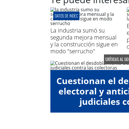
DATOS DE INDEC
La industria sumó su
segunda mejora mensual
y la construcción sigue en
modo "serrucho"
CRÍTICAS AL G
Cuestionan el d
electoral y anti
judiciales c
"colect