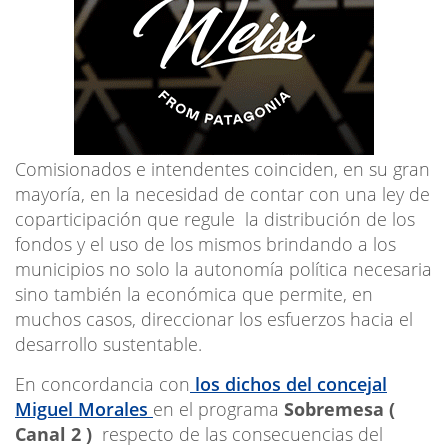
Comisionados e intendentes coinciden, en su gran
mayoría, en la necesidad de contar con una ley de
coparticipación que regule la distribución de los
fondos y el uso de los mismos brindando a los
municipios no solo la autonomía política necesaria
sino también la económica que permite, en
muchos casos, direccionar los esfuerzos hacia el
desarrollo sustentable.
En concordancia con
los dichos del concejal
Miguel Morales
en el programa
Sobremesa (
Canal 2 )
respecto de las consecuencias del