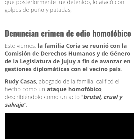
que posteriormente fue detenido, lo atacó con
golpes de puño y patadas,
Denuncian crimen de odio homofóbico
Este viernes,
la familia Coria se reunió con la
Comisión de Derechos Humanos y de Género
de la Legislatura de Jujuy a fin de avanzar en
gestiones diplomáticas con el vecino país
.
Rudy Casas
, abogado de la familia, calificó el
hecho como un
ataque homofóbico
,
describiéndolo como un acto "
brutal, cruel y
salvaje
".