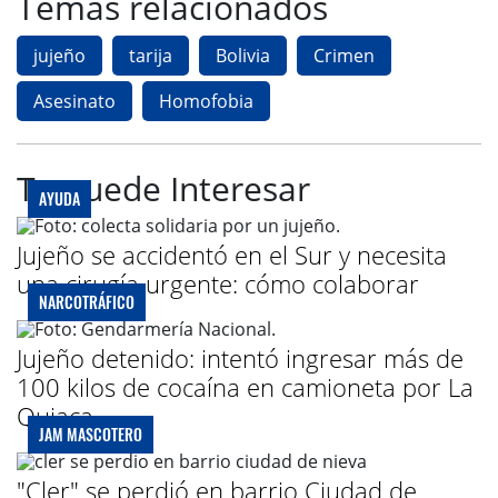
Temas relacionados
jujeño
tarija
Bolivia
Crimen
Asesinato
Homofobia
Te puede Interesar
AYUDA
Jujeño se accidentó en el Sur y necesita
una cirugía urgente: cómo colaborar
NARCOTRÁFICO
Jujeño detenido: intentó ingresar más de
100 kilos de cocaína en camioneta por La
Quiaca
JAM MASCOTERO
"Cler" se perdió en barrio Ciudad de