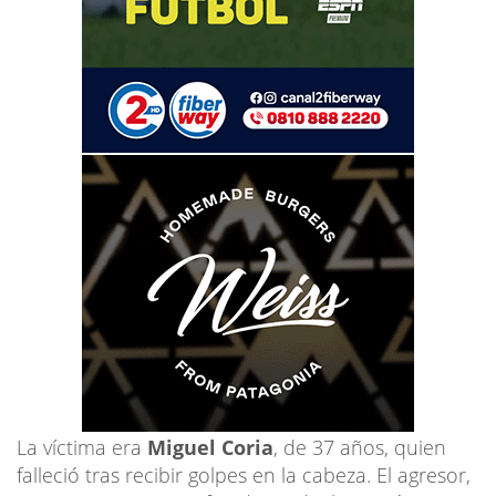
La víctima era
Miguel Coria
, de 37 años, quien
falleció tras recibir golpes en la cabeza. El agresor,