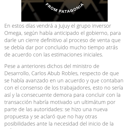
En estos días vendrá a Jujuy el grupo inversor
Omega, según había anticipado el gobierno, para
darle un cierre definitivo al proceso de venta que
se debía dar por concluido mucho tiempo atrás
de acuerdo con las estimaciones iniciales.
Pese a anteriores dichos del ministro de
Desarrollo, Carlos Abub Robles, respecto de que
se había avanzado en un acuerdo y que contaban
con el consenso de los trabajadores, esto no sería
así y la consecuente demora para concluir con la
transacción habría motivado un ultimátum por
parte de las autoridades: se hizo una nueva
propuesta y se aclaró que no hay otras
posibilidades ante la necesidad del inicio de la