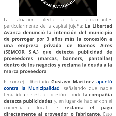
La situación afecta a los comerciantes
particularmente de la capital jujeña:
La Libertad
Avanza denunció la intención del municipio
de prorrogar por 3 años más la concesión a
una empresa privada de Buenos Aires
(SEMCOR S.A.) que detecta publicidad de
proveedores (marcas, banners, pantallas)
dentro de los negocios y reclama la deuda a la
marca proveedora
.
El concejal libertario
Gustavo Martínez
apuntó
contra la Municipalidad
, señalando que nadie
tenía idea de esta concesión donde
la compañía
detecta publicidades
y, en lugar de hablar con el
comerciante local, le
reclama el pago
directamente al
proveedor o fabricante
. Esto