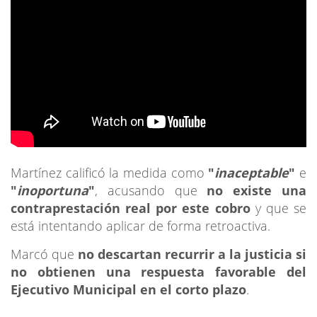
Martínez calificó la medida como
"
inaceptable
"
e
"
inoportuna
"
, acusando que
no existe una
contraprestación real por este cobro
y que se
está intentando aplicar de forma retroactiva.
Marcó que
no descartan recurrir a la justicia si
no obtienen una respuesta favorable del
Ejecutivo Municipal en el corto plazo
.