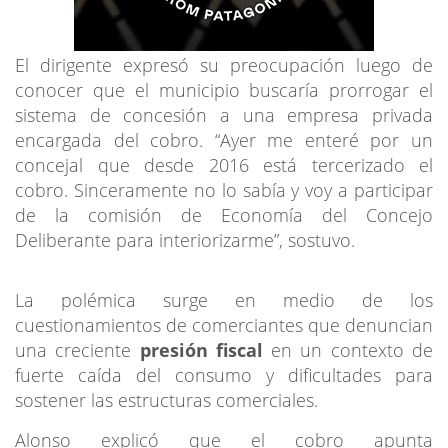
El dirigente expresó su preocupación luego de
conocer que el municipio buscaría prorrogar el
sistema de concesión a una empresa privada
encargada del cobro. “Ayer me enteré por un
concejal que desde 2016 está tercerizado el
cobro. Sinceramente no lo sabía y voy a participar
de la comisión de Economía del Concejo
Deliberante para interiorizarme”, sostuvo.
La polémica surge en medio de los
cuestionamientos de comerciantes que denuncian
una creciente
presión fiscal
en un contexto de
fuerte caída del consumo y dificultades para
sostener las estructuras comerciales.
Alonso explicó que el cobro apunta