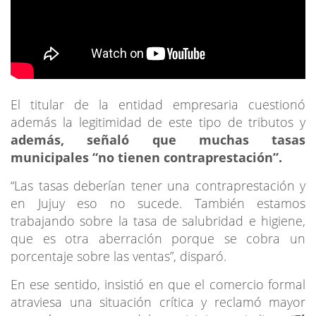
El titular de la entidad empresaria cuestionó
además la legitimidad de este tipo de tributos y
además, señaló que muchas tasas
municipales “no tienen contraprestación”.
“Las tasas deberían tener una contraprestación y
en Jujuy eso no sucede. También estamos
trabajando sobre la tasa de salubridad e higiene,
que es otra aberración porque se cobra un
porcentaje sobre las ventas”, disparó.
En ese sentido, insistió en que el comercio formal
atraviesa una situación crítica y reclamó mayor