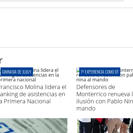
r
GIMNASIA DE JUJUY
1º EXPERIENCIA COMO DT
Francisco Molina lidera el
Defensores de
ranking de asistencias en
Monterrico renueva 
la Primera Nacional
ilusión con Pablo Nin
mando