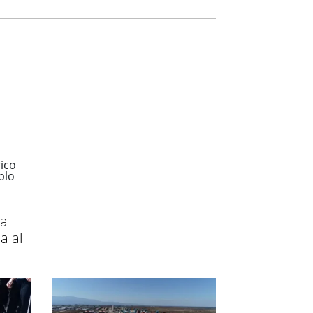
la
a al