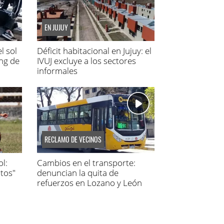
EN JUJUY
l sol
Déficit habitacional en Jujuy: el
ing de
IVUJ excluye a los sectores
informales
RECLAMO DE VECINOS
l:
Cambios en el transporte:
tos"
denuncian la quita de
refuerzos en Lozano y León