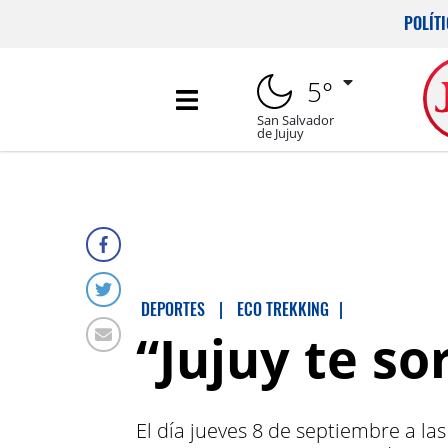
POLÍT
5°
San Salvador
de Jujuy
DEPORTES
|
ECO TREKKING
|
“Jujuy te s
El día jueves 8 de septiembre a la