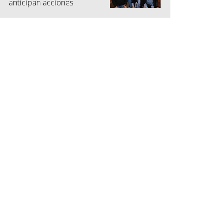
anticipan acciones
judiciales contra las
"colectoras"