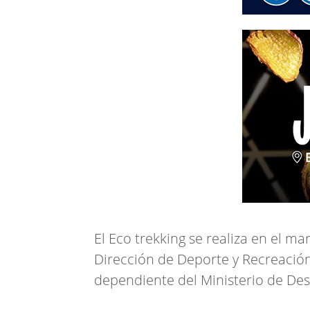
El Eco trekking se realiza en el m
Dirección de Deporte y Recreación
dependiente del Ministerio de De