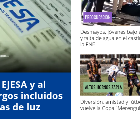
PREOCUPACIÓN
Desmayos, jóvenes bajo e
y falta de agua en el cast
la FNE
EJESA y al
ALTOS HORNOS ZAPLA
gos incluidos
Diversión, amistad y fútbo
as de luz
vuelve la Copa "Merengui