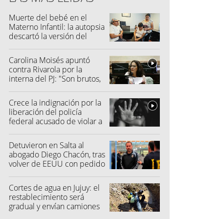
Muerte del bebé en el
Materno Infantil: la autopsia
descartó la versión del
hospital
Carolina Moisés apuntó
contra Rivarola por la
interna del PJ: "Son brutos,
quisieron hacer fraude"
Crece la indignación por la
liberación del policía
federal acusado de violar a
una menor
Detuvieron en Salta al
abogado Diego Chacón, tras
volver de EEUU con pedido
de captura
Cortes de agua en Jujuy: el
restablecimiento será
gradual y envían camiones
cisterna