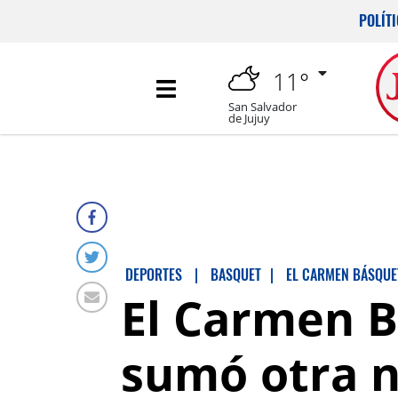
POLÍT
11°
San Salvador
de Jujuy
DEPORTES
|
BASQUET
|
EL CARMEN BÁSQUE
El Carmen B
sumó otra n