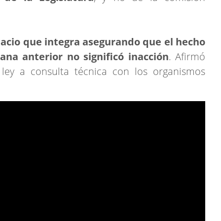
acio que integra asegurando que el hecho
na anterior no significó inacción
. Afirmó
ley a consulta técnica con los organismos