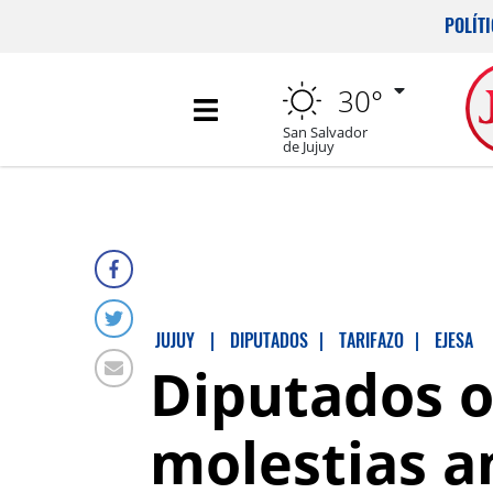
POLÍT
30°
San Salvador
de Jujuy
JUJUY
|
DIPUTADOS
|
TARIFAZO
|
EJESA
Diputados of
molestias an